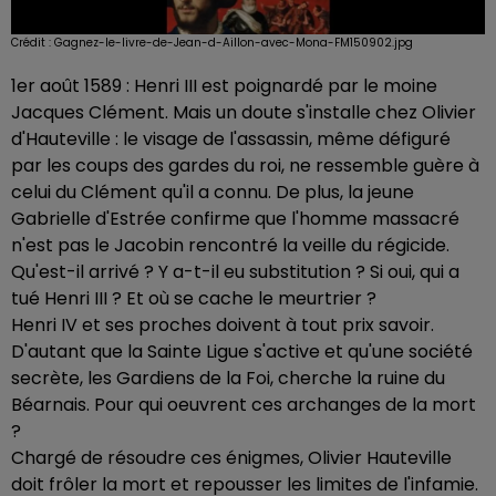
Crédit :
Gagnez-le-livre-de-Jean-d-Aillon-avec-Mona-FM150902.jpg
1er août 1589 : Henri III est poignardé par le moine
Jacques Clément. Mais un doute s'installe chez Olivier
d'Hauteville : le visage de l'assassin, même défiguré
par les coups des gardes du roi, ne ressemble guère à
celui du Clément qu'il a connu. De plus, la jeune
Gabrielle d'Estrée confirme que l'homme massacré
n'est pas le Jacobin rencontré la veille du régicide.
Qu'est-il arrivé ? Y a-t-il eu substitution ? Si oui, qui a
tué Henri III ? Et où se cache le meurtrier ?
Henri IV et ses proches doivent à tout prix savoir.
D'autant que la Sainte Ligue s'active et qu'une société
secrète, les Gardiens de la Foi, cherche la ruine du
Béarnais. Pour qui oeuvrent ces archanges de la mort
?
Chargé de résoudre ces énigmes, Olivier Hauteville
doit frôler la mort et repousser les limites de l'infamie.