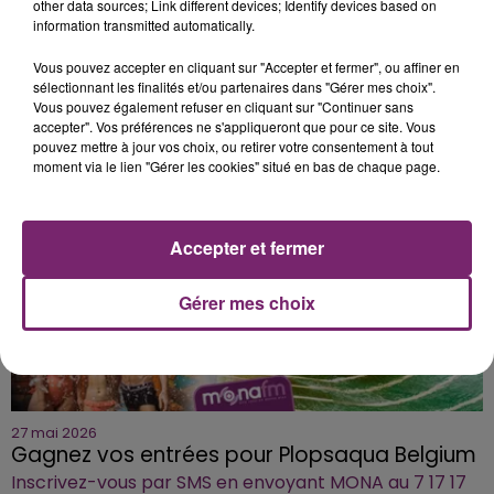
other data sources; Link different devices; Identify devices based on
information transmitted automatically.
3 juin 2026
Vous pouvez accepter en cliquant sur "Accepter et fermer", ou affiner en
Téléchargez gratuitement l'application Mona
sélectionnant les finalités et/ou partenaires dans "Gérer mes choix".
FM
Vous pouvez également refuser en cliquant sur "Continuer sans
C'est simple!
accepter". Vos préférences ne s'appliqueront que pour ce site. Vous
pouvez mettre à jour vos choix, ou retirer votre consentement à tout
moment via le lien "Gérer les cookies" situé en bas de chaque page.
Accepter et fermer
Gérer mes choix
27 mai 2026
Gagnez vos entrées pour Plopsaqua Belgium
Inscrivez-vous par SMS en envoyant MONA au 7 17 17