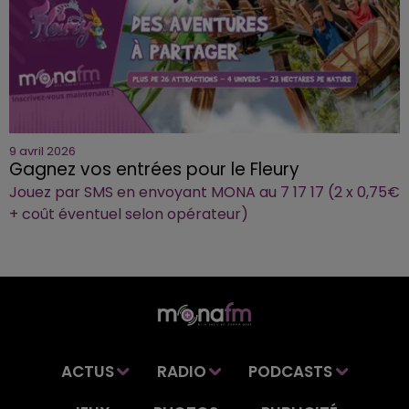
9 avril 2026
Gagnez vos entrées pour le Fleury
Jouez par SMS en envoyant MONA au 7 17 17 (2 x 0,75€
+ coût éventuel selon opérateur)
ACTUS
RADIO
PODCASTS