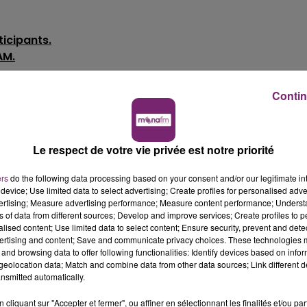
ticipants.
AM.
Contin
Le respect de votre vie privée est notre priorité
ers
do the following data processing based on your consent and/or our legitimate int
device; Use limited data to select advertising; Create profiles for personalised adver
vertising; Measure advertising performance; Measure content performance; Unders
ns of data from different sources; Develop and improve services; Create profiles to 
alised content; Use limited data to select content; Ensure security, prevent and detect
ertising and content; Save and communicate privacy choices. These technologies
and browsing data to offer following functionalities: Identify devices based on infor
eolocation data; Match and combine data from other data sources; Link different de
nsmitted automatically.
cliquant sur "Accepter et fermer", ou affiner en sélectionnant les finalités et/ou pa