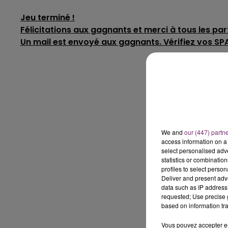
Jeu terminé !
Félicitations aux gagnants et merci à tous les par
Un mail est envoyé aux gagnants. Vérifiez vos SP
We and
our (447) partn
access information on a 
select personalised ad
statistics or combinatio
profiles to select person
Deliver and present adv
data such as IP address 
requested; Use precise g
based on information tra
Vous pouvez accepter en 