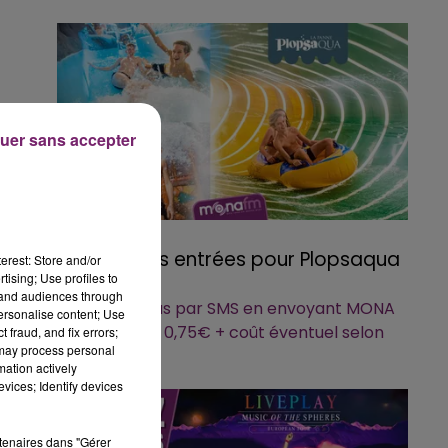
uer sans accepter
27 mai 2026
Gagnez vos entrées pour Plopsaqua
erest: Store and/or
tising; Use profiles to
Belgium
tand audiences through
Inscrivez-vous par SMS en envoyant MONA
personalise content; Use
au 7 17 17 (2 x 0,75€ + coût éventuel selon
 fraud, and fix errors;
 may process personal
opérateur)
mation actively
vices; Identify devices
rtenaires dans "Gérer