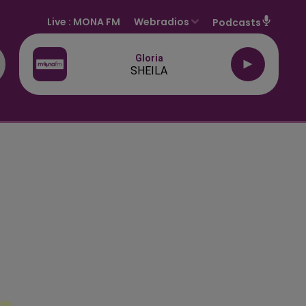
Live :
MONA FM
Webradios
Podcasts
Gloria
SHEILA