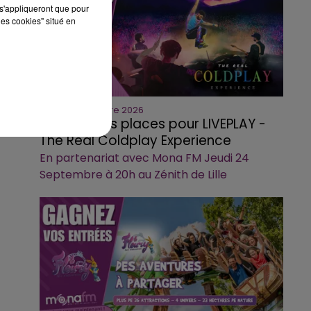
s'appliqueront que pour
les cookies" situé en
Fin : 10 septembre 2026
Gagnez vos places pour LIVEPLAY -
The Real Coldplay Experience
En partenariat avec Mona FM Jeudi 24
Septembre à 20h au Zénith de Lille