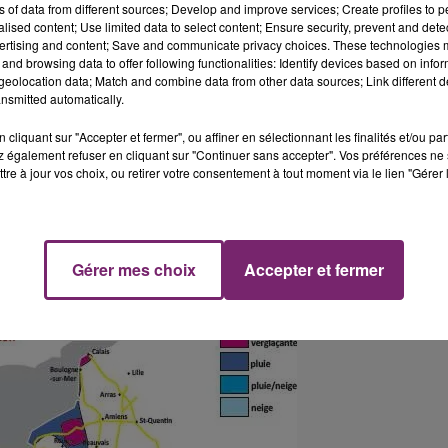
ns of data from different sources; Develop and improve services; Create profiles to 
alised content; Use limited data to select content; Ensure security, prevent and detect
ertising and content; Save and communicate privacy choices. These technologies
and browsing data to offer following functionalities: Identify devices based on infor
eolocation data; Match and combine data from other data sources; Link different de
nsmitted automatically.
cliquant sur "Accepter et fermer", ou affiner en sélectionnant les finalités et/ou pa
 également refuser en cliquant sur "Continuer sans accepter". Vos préférences ne 
tre à jour vos choix, ou retirer votre consentement à tout moment via le lien "Gérer 
Gérer mes choix
Accepter et fermer