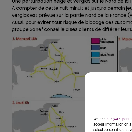
Une perturbation neige et verglas sur le Nord de la
A compter de cette nuit minuit et jusqu’à demain jeu
verglas est prévue sur la partie Nord de la France (
Aussi, pour éviter tout risque de blocage des automob
groupe Sanef conseille à ses clients de différer le
We and
our (447) partn
access information on a 
select personalised ad