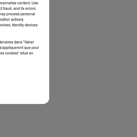
personalise content; Use
 fraud, and fix errors;
 may process personal
mation actively
vices; Identify devices
rtenaires dans "Gérer
s'appliqueront que pour
les cookies" situé en