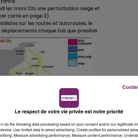
 France
di 1er mars 12h, une perturbation neige et
voir carte en page 3).
ilistes sur les routes et autoroutes, le
urs déplacements chaque fois que possible
Contin
Le respect de votre vie privée est notre priorité
ers
do the following data processing based on your consent and/or our legitimate int
device; Use limited data to select advertising; Create profiles for personalised adver
vertising; Measure advertising performance; Measure content performance; Unders