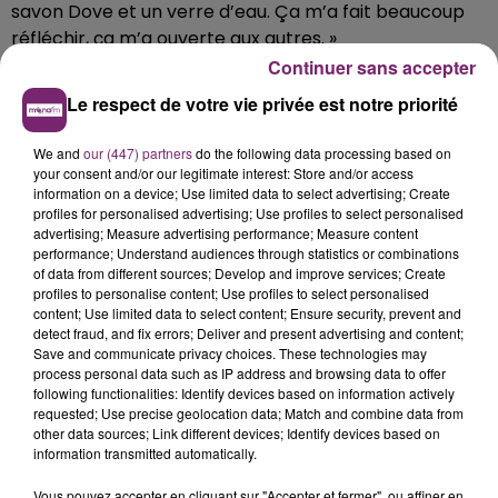
savon Dove et un verre d’eau. Ça m’a fait beau­coup
réflé­chir, ça m’a ouverte aux autres. »
Continuer sans accepter
À sa sortie, Nabilla a – malgré les inter­dic­tions –
retrouvé Thomas Vergara. Ensemble, ils sont partis en
Le respect de votre vie privée est notre priorité
esca­pade en Suisse, en toute discré­tion, même si la
We and
our (447) partners
do the following data processing based on
jeune femme n’a norma­le­ment pas le droit de quit­ter
your consent and/or our legitimate interest: Store and/or access
le terri­toire français. Ils y ont dépensé sans comp­ter :
information on a device; Use limited data to select advertising; Create
comme Nabilla le raconte dans son livre, ils ont
profiles for personalised advertising; Use profiles to select personalised
advertising; Measure advertising performance; Measure content
flambé 7 000 euros en six jours. Pas vrai­ment l’idée
performance; Understand audiences through statistics or combinations
qu’on se fait d’un train de vie modes­te… « C’était
of data from different sources; Develop and improve services; Create
excep­tion­nel, a juré la star­lette au Jour­nal du
profiles to personalise content; Use profiles to select personalised
content; Use limited data to select content; Ensure security, prevent and
dimanche. Ça coûte cher d’être en cava­le… surtout en
detect fraud, and fix errors; Deliver and present advertising and content;
Suisse. Mais aujourd’­hui, je me contente de moins. »
Save and communicate privacy choices. These technologies may
process personal data such as IP address and browsing data to offer
Toute­fois, cela coûte toujours cher d’être Nabilla : «
following functionalities: Identify devices based on information actively
J’ar­rive à vivre avec 4 000€ par mois. C’est nette­
requested; Use precise geolocation data; Match and combine data from
ment suffi­sant. Avant, j’en voulais toujours plus, s’est-
other data sources; Link different devices; Identify devices based on
information transmitted automatically.
elle souve­nue. Main­te­nant, aller tous les deux jours
chez le coif­feur me suffit. Je ne manque de rien, je n’ai
Vous pouvez accepter en cliquant sur "Accepter et fermer", ou affiner en