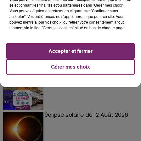
besoin que de mon homme, d’amour, d’un joli appar­
sélectionnant les finalités et/ou partenaires dans "Gérer mes choix".
Vous pouvez également refuser en cliquant sur "Continuer sans
te­ment et de ma famille. » Effec­ti­ve­ment, elle a de
accepter". Vos préférences ne s'appliqueront que pour ce site. Vous
quoi être à l’abri du besoin…
pouvez mettre à jour vos choix, ou retirer votre consentement à tout
moment via le lien "Gérer les cookies" situé en bas de chaque page.
Accepter et fermer
Gérer mes choix
La Bulle - Guinguette éphémère
de Frelinghien !
éclipse solaire du 12 Août 2026