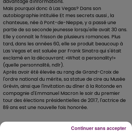
davantage d'informations.
Mais pourquoi donc à Las Vegas? Dans son
autobiographie intitulée Et mes secrets aussi , la
chanteuse, née à Pont-de-Nieppe, y a passé une
partie de sa seconde jeunesse lorsqu'elle avait 30 ans.
Elle y connaît le frisson de plusieurs romances. Plus
tard, dans les années 60, elle se produit beaucoup à
Las Vegas et est saluée par Frank Sinatra qui s'était
exclamé en la découvrant: «What a personality!»
(quelle personnalité, ndlr).
Après avoir été élevée au rang de Grand-Croix de
l'ordre national du mérite, sa statue de cire au Musée
Grévin, ainsi que l'invitation au dîner à la Rotonde en
compagnie d'Emmanuel Macron le soir du premier
tour des élections présidentielles de 2017, l'actrice de
89 ans est une nouvelle fois honorée.
Continuer sans accepter