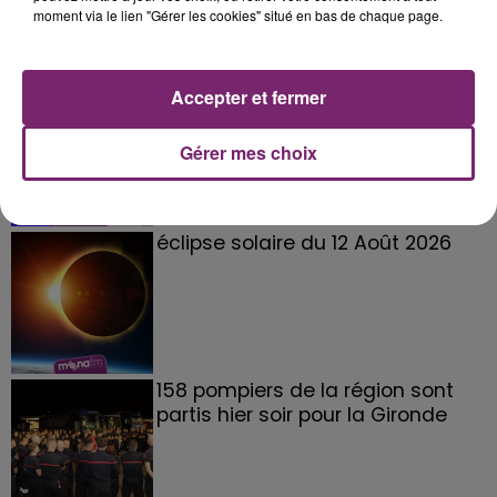
moment via le lien "Gérer les cookies" situé en bas de chaque page.
La Bulle - Guinguette éphémère
Accepter et fermer
de Frelinghien !
Gérer mes choix
éclipse solaire du 12 Août 2026
158 pompiers de la région sont
partis hier soir pour la Gironde