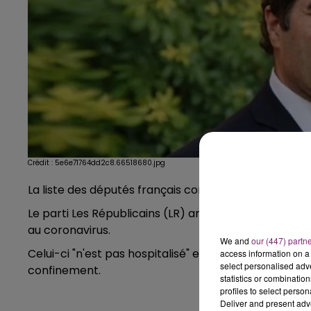
Crédit :
5e6e71764dd2c8.66518680.jpg
La liste des députés français contaminés par le Covi
Le parti Les Républicains (LR) annonce ce dimanche s
au coronavirus.
We and
our (447) partn
Celui-ci "n'est pas hospitalisé" et "il a été confiné à
access information on a 
select personalised ad
confinement.
statistics or combinatio
profiles to select person
Deliver and present adv