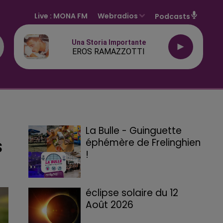
Live :
MONA FM
Webradios
Podcasts
Una Storia Importante
EROS RAMAZZOTTI
La Bulle - Guinguette
éphémère de Frelinghien
S
!
éclipse solaire du 12
Août 2026