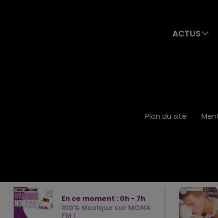
ACTUS
Plan du site
Ment
En ce moment :
0
h -
7
h
100% Musique sur MONA
FM !