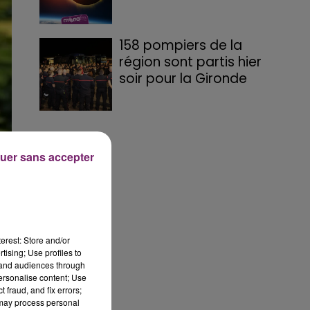
158 pompiers de la
région sont partis hier
soir pour la Gironde
uer sans accepter
f
erest: Store and/or
tising; Use profiles to
tand audiences through
personalise content; Use
 fraud, and fix errors;
 may process personal