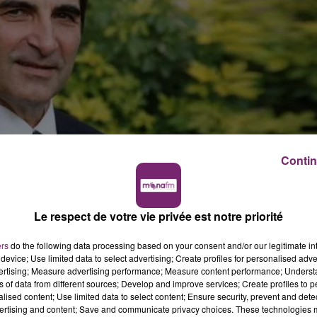
Contin
d-19 s'allonge encore.
Le respect de votre vie privée est notre priorité
oir que son président, Christian Jacob, a été testé positi
ers
do the following data processing based on your consent and/or our legitimate int
 son domicile" où il est astreint à des mesures de
device; Use limited data to select advertising; Create profiles for personalised adver
vertising; Measure advertising performance; Measure content performance; Unders
ns of data from different sources; Develop and improve services; Create profiles to 
alised content; Use limited data to select content; Ensure security, prevent and detect
ertising and content; Save and communicate privacy choices. These technologies