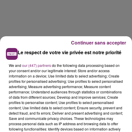
Continuer sans accepter
Le respect de votre vie privée est notre priorité
We and
our (447) partners
do the following data processing based on
your consent and/or our legitimate interest: Store and/or access
information on a device; Use limited data to select advertising; Create
profiles for personalised advertising; Use profiles to select personalised
advertising; Measure advertising performance; Measure content
performance; Understand audiences through statistics or combinations
of data from different sources; Develop and improve services; Create
profiles to personalise content; Use profiles to select personalised
content; Use limited data to select content; Ensure security, prevent and
detect fraud, and fix errors; Deliver and present advertising and content;
La Bulle - Guinguette éphémère
Save and communicate privacy choices. These technologies may
process personal data such as IP address and browsing data to offer
de Frelinghien !
following functionalities: Identify devices based on information actively