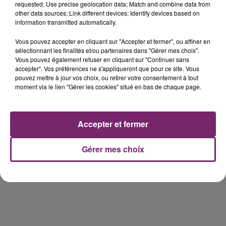
requested; Use precise geolocation data; Match and combine data from
other data sources; Link different devices; Identify devices based on
information transmitted automatically.
Vous pouvez accepter en cliquant sur "Accepter et fermer", ou affiner en
éclipse solaire du 12 Août 2026
sélectionnant les finalités et/ou partenaires dans "Gérer mes choix".
Vous pouvez également refuser en cliquant sur "Continuer sans
accepter". Vos préférences ne s'appliqueront que pour ce site. Vous
pouvez mettre à jour vos choix, ou retirer votre consentement à tout
moment via le lien "Gérer les cookies" situé en bas de chaque page.
158 pompiers de la région sont
partis hier soir pour la Gironde
Accepter et fermer
Gérer mes choix