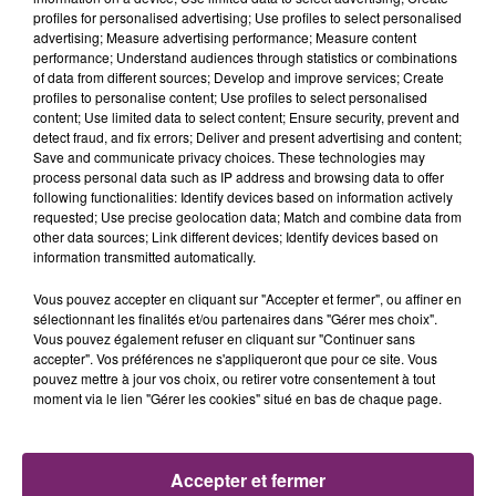
concernerait quelque 3.500 abonnés iDTGVMax2, dont
profiles for personalised advertising; Use profiles to select personalised
advertising; Measure advertising performance; Measure content
les réservations, puisqu'elles ont été annulées,
performance; Understand audiences through statistics or combinations
auraient été remises à disposition pour les autres
of data from different sources; Develop and improve services; Create
abonnés des offres TGV Max. Pour ne pas trop
profiles to personalise content; Use profiles to select personalised
content; Use limited data to select content; Ensure security, prevent and
impacter les clients du service, les contrôleurs ont été
detect fraud, and fix errors; Deliver and present advertising and content;
prévenus de la situation et consigne a été donnée de
Save and communicate privacy choices. These technologies may
privilégier une certaine "souplesse d'accès" aux trains.
process personal data such as IP address and browsing data to offer
following functionalities: Identify devices based on information actively
requested; Use precise geolocation data; Match and combine data from
other data sources; Link different devices; Identify devices based on
information transmitted automatically.
Vous pouvez accepter en cliquant sur "Accepter et fermer", ou affiner en
sélectionnant les finalités et/ou partenaires dans "Gérer mes choix".
Vous pouvez également refuser en cliquant sur "Continuer sans
accepter". Vos préférences ne s'appliqueront que pour ce site. Vous
La Bulle - Guinguette éphémère
pouvez mettre à jour vos choix, ou retirer votre consentement à tout
de Frelinghien !
moment via le lien "Gérer les cookies" situé en bas de chaque page.
Accepter et fermer