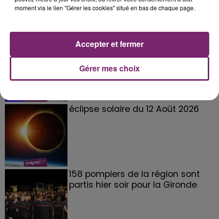
moment via le lien "Gérer les cookies" situé en bas de chaque page.
La Bulle - Guinguette éphémère
Accepter et fermer
de Frelinghien !
Gérer mes choix
éclipse solaire du 12 Août 2026
158 pompiers de la région sont
partis hier soir pour la Gironde