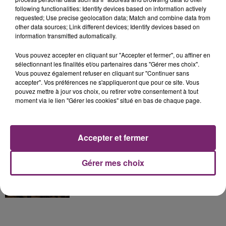
La Bulle - Guinguette éphémère
following functionalities: Identify devices based on information actively
de Frelinghien !
requested; Use precise geolocation data; Match and combine data from
other data sources; Link different devices; Identify devices based on
information transmitted automatically.
Vous pouvez accepter en cliquant sur "Accepter et fermer", ou affiner en
sélectionnant les finalités et/ou partenaires dans "Gérer mes choix".
éclipse solaire du 12 Août 2026
Vous pouvez également refuser en cliquant sur "Continuer sans
accepter". Vos préférences ne s'appliqueront que pour ce site. Vous
pouvez mettre à jour vos choix, ou retirer votre consentement à tout
moment via le lien "Gérer les cookies" situé en bas de chaque page.
Accepter et fermer
158 pompiers de la région sont
partis hier soir pour la Gironde
Gérer mes choix