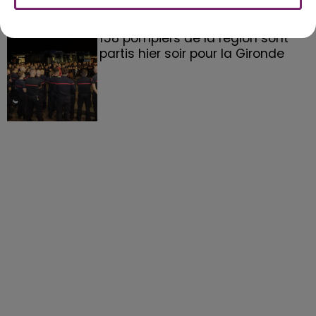
158 pompiers de la région sont
partis hier soir pour la Gironde