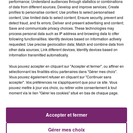
performance; Understand audiences through statistics or combinations
of data from different sources; Develop and improve services; Create
profiles to personalise content; Use profiles to select personalised
content; Use limited data to select content; Ensure security, prevent and
detect fraud, and fix errors; Deliver and present advertising and content;
Save and communicate privacy choices. These technologies may
process personal data such as IP address and browsing data to offer
following functionalities: Identify devices based on information actively
requested; Use precise geolocation data; Match and combine data from
other data sources; Link different devices; Identify devices based on
information transmitted automatically.
Vous pouvez accepter en cliquant sur "Accepter et fermer", ou affiner en
La Bulle - Guinguette éphémère
sélectionnant les finalités et/ou partenaires dans "Gérer mes choix".
de Frelinghien !
Vous pouvez également refuser en cliquant sur "Continuer sans
accepter". Vos préférences ne s'appliqueront que pour ce site. Vous
pouvez mettre à jour vos choix, ou retirer votre consentement à tout
moment via le lien "Gérer les cookies" situé en bas de chaque page.
éclipse solaire du 12 Août 2026
Accepter et fermer
Gérer mes choix