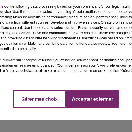
nastasia Steele (Dakota Johnson).
ers
do the following data processing based on your consent and/or our legitimate int
device; Use limited data to select advertising; Create profiles for personalised adver
en entourée dans les deux prochains films. Car cela va sa
vertising; Measure advertising performance; Measure content performance; Unders
aisse personne indifférent(e), avant même d'entrer dans 
ns of data from different sources; Develop and improve services; Create profiles to 
ette première grande expérience au cinéma s'annonce
alised content; Use limited data to select content; Ensure security, prevent and detect
ertising and content; Save and communicate privacy choices. These technologies
haleureux accueil E.L. James", a-t-il déclaré sur Twitter 
and browsing data to offer following functionalities: Identify devices based on infor
ormais d'officialiser chacune des nouvelles arrivées au
eolocation data; Match and combine data from other data sources; Link different de
suis excité à l'idée de donner vie à Luke Sawyer" poursuit-il
nsmitted automatically.
cliquant sur "Accepter et fermer", ou affiner en sélectionnant les finalités et/ou pa
 également refuser en cliquant sur "Continuer sans accepter". Vos préférences ne 
tre à jour vos choix, ou retirer votre consentement à tout moment via le lien "Gérer 
Gérer mes choix
Accepter et fermer