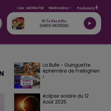
Live :
MONA FM
Webradios
Podcasts
Si Tu Vas A Rio
DARIO MORENO
La Bulle - Guinguette
éphémère de Frelinghien
AN
!
éclipse solaire du 12
Août 2026