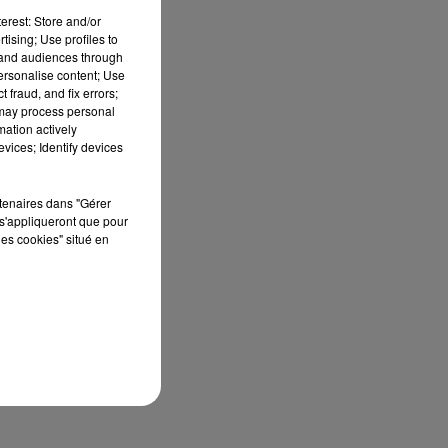
erest: Store and/or
tising; Use profiles to
ns
tand audiences through
le
personalise content; Use
 fraud, and fix errors;
 may process personal
en
mation actively
vices; Identify devices
,
rtenaires dans "Gérer
s'appliqueront que pour
les cookies" situé en