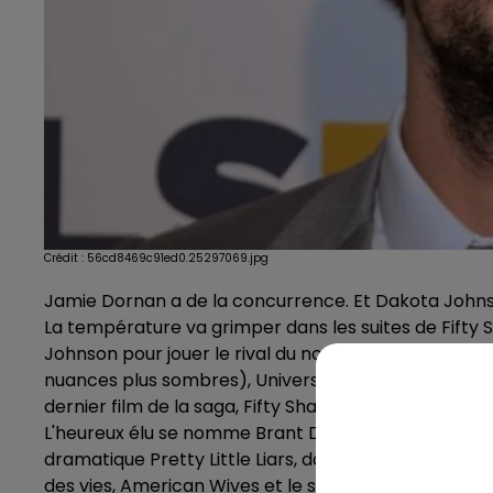
Crédit :
56cd8469c91ed0.25297069.jpg
Jamie Dornan a de la concurrence. Et Dakota Johnson
La température va grimper dans les suites de Fifty S
Johnson pour jouer le rival du non moins séduisant 
nuances plus sombres), Universal Pictures a officiali
dernier film de la saga, Fifty Shades Freed (Cinquant
L'heureux élu se nomme Brant Daugherty, un visage 
dramatique Pretty Little Liars, dans laquelle il incarn
des vies, American Wives et le show télé Danse avec