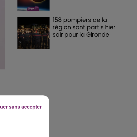
158 pompiers de la
région sont partis hier
soir pour la Gironde
uer sans accepter
e