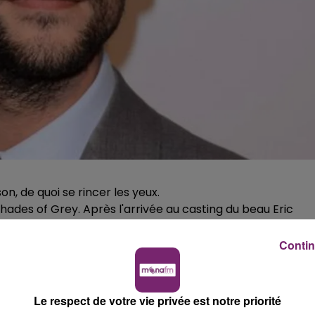
, de quoi se rincer les yeux.
hades of Grey. Après l'arrivée au casting du beau Eric
Christian Grey dans Fifty Shades Darker (Cinquante
sé la signature d'un autre beau gosse pour le troisième et
Contin
e nuances plus claires).
qui apparaîtra comme familier aux fans de la série
e Noel Kahn. L'acteur, que l'on a aussi vu dans Des jours et
Le respect de votre vie privée est notre priorité
 les stars, va incarner Luke Sawyer, le garde du corps qu