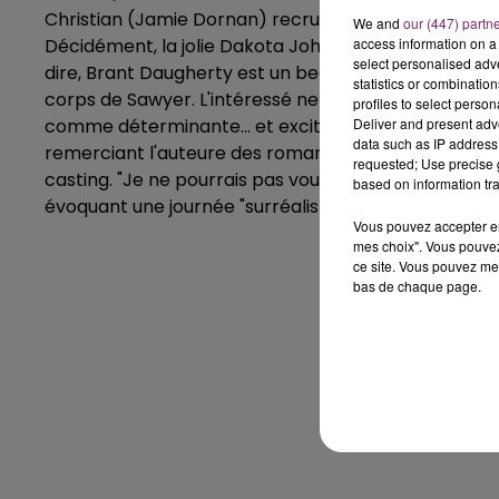
Christian (Jamie Dornan) recrute pour veiller sur A
We and
our (447) partn
access information on a 
Décidément, la jolie Dakota Johnson va être très bi
select personalised ad
dire, Brant Daugherty est un beau spécimen qui ne l
statistics or combinatio
corps de Sawyer. L'intéressé ne s'en cache pas, c
profiles to select person
Deliver and present adv
comme déterminante... et excitante. "Merci pour le c
data such as IP address 
remerciant l'auteure des romans qui se chargent dés
requested; Use precise g
casting. "Je ne pourrais pas vous dire à quel point je 
based on information tra
évoquant une journée "surréaliste" pour lui.
Vous pouvez accepter en 
mes choix". Vous pouvez
ce site. Vous pouvez met
bas de chaque page.