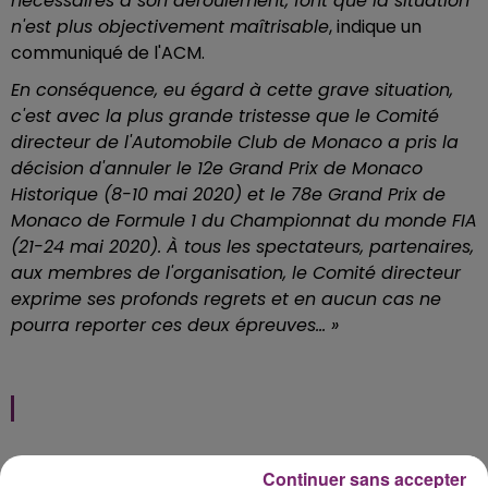
nécessaires à son déroulement, font que la situation
n'est plus objectivement maîtrisable
, indique un
communiqué de l'ACM.
En conséquence, eu égard à cette grave situation,
c'est avec la plus grande tristesse que le Comité
directeur de l'Automobile Club de Monaco a pris la
décision d'annuler le 12e Grand Prix de Monaco
Historique (8-10 mai 2020) et le 78e Grand Prix de
Monaco de Formule 1 du Championnat du monde FIA
(21-24 mai 2020). À tous les spectateurs, partenaires,
aux membres de l'organisation, le Comité directeur
exprime ses profonds regrets et en aucun cas ne
pourra reporter ces deux épreuves... »
Continuer sans accepter