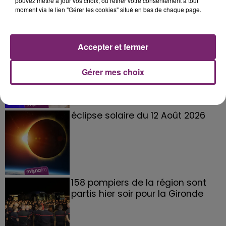
pouvez mettre à jour vos choix, ou retirer votre consentement à tout
moment via le lien "Gérer les cookies" situé en bas de chaque page.
Accepter et fermer
La Bulle - Guinguette éphémère
de Frelinghien !
Gérer mes choix
éclipse solaire du 12 Août 2026
158 pompiers de la région sont
partis hier soir pour la Gironde