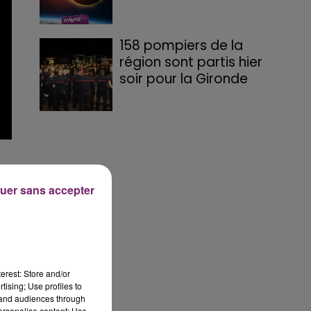
158 pompiers de la
région sont partis hier
soir pour la Gironde
uer sans accepter
t
erest: Store and/or
tising; Use profiles to
tand audiences through
personalise content; Use