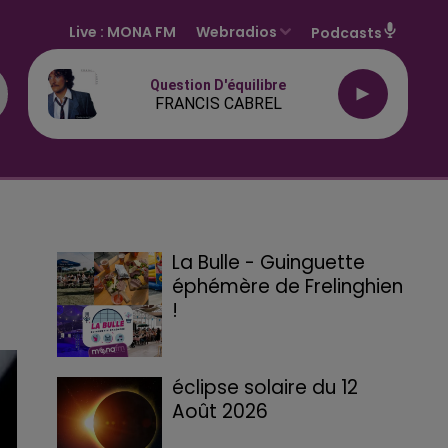
Live :
MONA FM
Webradios
Podcasts
Question D'équilibre
FRANCIS CABREL
La Bulle - Guinguette
éphémère de Frelinghien
!
éclipse solaire du 12
Août 2026