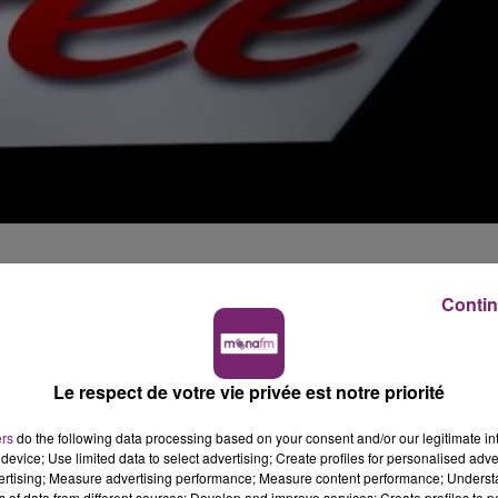
ntrent des difficultés pour avoir du réseau 3G ou 4G, et
ls, et utiliser Internet. A noter que cette panne touche
Contin
.
 l’heure où nous écrivons ces lignes (13h15), le réseau n’es
et, dans certains cas, cela va jusqu’à l’absence totale de
Le respect de votre vie privée est notre priorité
ers
do the following data processing based on your consent and/or our legitimate int
er de ces pannes, il est possible que vous soyiez — ou non —
device; Use limited data to select advertising; Create profiles for personalised adver
vertising; Measure advertising performance; Measure content performance; Unders
ns of data from different sources; Develop and improve services; Create profiles to 