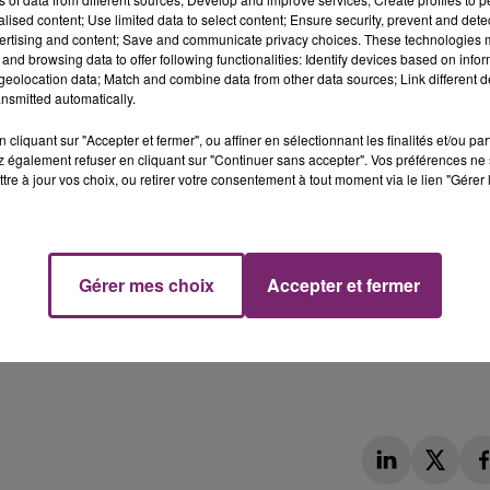
alised content; Use limited data to select content; Ensure security, prevent and detect
nt fait part de leur mécontentement.
ertising and content; Save and communicate privacy choices. These technologies
and browsing data to offer following functionalities: Identify devices based on infor
eolocation data; Match and combine data from other data sources; Link different de
nsmitted automatically.
cliquant sur "Accepter et fermer", ou affiner en sélectionnant les finalités et/ou pa
 également refuser en cliquant sur "Continuer sans accepter". Vos préférences ne 
tre à jour vos choix, ou retirer votre consentement à tout moment via le lien "Gérer 
Gérer mes choix
Accepter et fermer