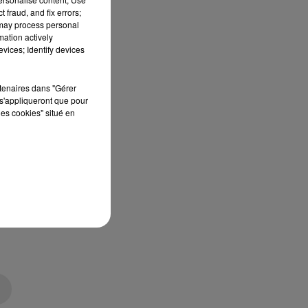
 fraud, and fix errors;
 may process personal
mation actively
vices; Identify devices
rtenaires dans "Gérer
s'appliqueront que pour
les cookies" situé en