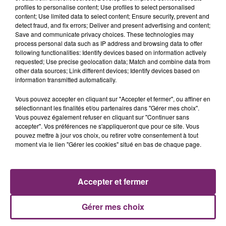
profiles to personalise content; Use profiles to select personalised
content; Use limited data to select content; Ensure security, prevent and
detect fraud, and fix errors; Deliver and present advertising and content;
Save and communicate privacy choices. These technologies may
process personal data such as IP address and browsing data to offer
following functionalities: Identify devices based on information actively
requested; Use precise geolocation data; Match and combine data from
other data sources; Link different devices; Identify devices based on
information transmitted automatically.
La Bulle - Guinguette éphémère
Vous pouvez accepter en cliquant sur "Accepter et fermer", ou affiner en
de Frelinghien !
sélectionnant les finalités et/ou partenaires dans "Gérer mes choix".
Vous pouvez également refuser en cliquant sur "Continuer sans
accepter". Vos préférences ne s'appliqueront que pour ce site. Vous
pouvez mettre à jour vos choix, ou retirer votre consentement à tout
moment via le lien "Gérer les cookies" situé en bas de chaque page.
éclipse solaire du 12 Août 2026
Accepter et fermer
Gérer mes choix
158 pompiers de la région sont