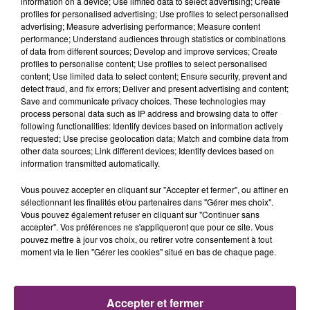
information on a device; Use limited data to select advertising; Create
profiles for personalised advertising; Use profiles to select personalised
advertising; Measure advertising performance; Measure content
performance; Understand audiences through statistics or combinations
of data from different sources; Develop and improve services; Create
profiles to personalise content; Use profiles to select personalised
content; Use limited data to select content; Ensure security, prevent and
detect fraud, and fix errors; Deliver and present advertising and content;
Save and communicate privacy choices. These technologies may
process personal data such as IP address and browsing data to offer
following functionalities: Identify devices based on information actively
requested; Use precise geolocation data; Match and combine data from
other data sources; Link different devices; Identify devices based on
information transmitted automatically.
Vous pouvez accepter en cliquant sur "Accepter et fermer", ou affiner en
sélectionnant les finalités et/ou partenaires dans "Gérer mes choix".
Vous pouvez également refuser en cliquant sur "Continuer sans
accepter". Vos préférences ne s'appliqueront que pour ce site. Vous
La Bulle - Guinguette éphémère
pouvez mettre à jour vos choix, ou retirer votre consentement à tout
de Frelinghien !
moment via le lien "Gérer les cookies" situé en bas de chaque page.
Accepter et fermer