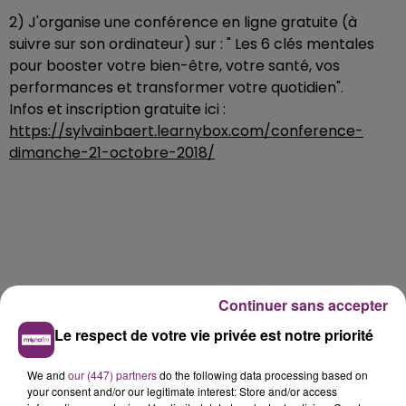
2) J'organise une conférence en ligne gratuite (à
suivre sur son ordinateur) sur : " Les 6 clés mentales
pour booster votre bien-être, votre santé, vos
performances et transformer votre quotidien".
Infos et inscription gratuite ici :
https://sylvainbaert.learnybox.com/conference-
dimanche-21-octobre-2018/
Continuer sans accepter
Le respect de votre vie privée est notre priorité
We and
our (447) partners
do the following data processing based on
your consent and/or our legitimate interest: Store and/or access