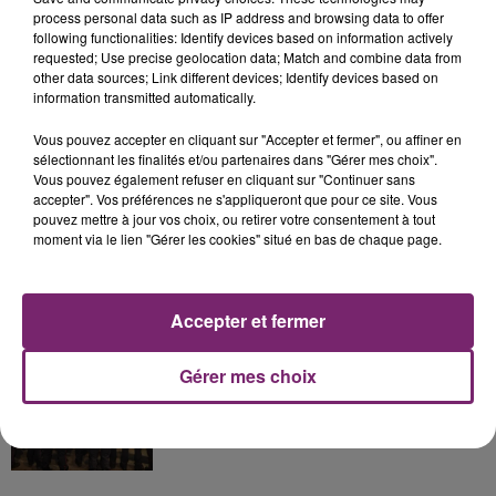
process personal data such as IP address and browsing data to offer
following functionalities: Identify devices based on information actively
La Bulle - Guinguette éphémère
requested; Use precise geolocation data; Match and combine data from
de Frelinghien !
other data sources; Link different devices; Identify devices based on
information transmitted automatically.
Vous pouvez accepter en cliquant sur "Accepter et fermer", ou affiner en
sélectionnant les finalités et/ou partenaires dans "Gérer mes choix".
Vous pouvez également refuser en cliquant sur "Continuer sans
éclipse solaire du 12 Août 2026
accepter". Vos préférences ne s'appliqueront que pour ce site. Vous
pouvez mettre à jour vos choix, ou retirer votre consentement à tout
moment via le lien "Gérer les cookies" situé en bas de chaque page.
Accepter et fermer
158 pompiers de la région sont
partis hier soir pour la Gironde
Gérer mes choix