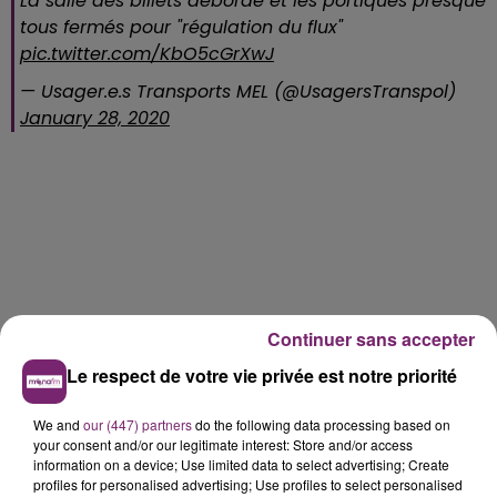
La salle des billets déborde et les portiques presque
tous fermés pour "régulation du flux"
pic.twitter.com/KbO5cGrXwJ
— Usager.e.s Transports MEL (@UsagersTranspol)
January 28, 2020
Continuer sans accepter
Le respect de votre vie privée est notre priorité
We and
our (447) partners
do the following data processing based on
your consent and/or our legitimate interest: Store and/or access
information on a device; Use limited data to select advertising; Create
profiles for personalised advertising; Use profiles to select personalised