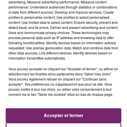
advertising; Measure advertising performance; Measure content
performance; Understand audiences through statistics or combinations
of data from different sources; Develop and improve services; Create
profiles to personalise content; Use profiles to select personalised
content; Use limited data to select content; Ensure security, prevent and
detect fraud, and fix errors; Deliver and present advertising and content;
Save and communicate privacy choices. These technologies may
process personal data such as IP address and browsing data to offer
following functionalities: Identify devices based on information actively
requested; Use precise geolocation data; Match and combine data from
other data sources; Link different devices; Identify devices based on
information transmitted automatically.
Vous pouvez accepter en cliquant sur "Accepter et fermer", ou affiner en
sélectionnant les finalités et/ou partenaires dans "Gérer mes choix".
La Bulle - Guinguette éphémère
Vous pouvez également refuser en cliquant sur "Continuer sans
de Frelinghien !
accepter". Vos préférences ne s'appliqueront que pour ce site. Vous
pouvez mettre à jour vos choix, ou retirer votre consentement à tout
moment via le lien "Gérer les cookies" situé en bas de chaque page.
Accepter et fermer
158 pompiers de la région sont
partis hier soir pour la Gironde