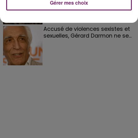
Gérer mes choix
Accusé de violences sexistes et
sexuelles, Gérard Darmon ne se...