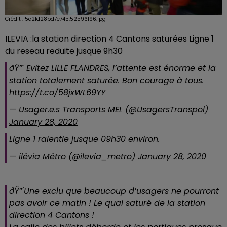
Crédit :
5e2fd28bd7e745.52596196.jpg
ILEVIA :la station direction 4 Cantons saturées Ligne 1
du reseau reduite jusque 9h30
ðŸ”´ Evitez LILLE FLANDRES, l’attente est énorme et la
station totalement saturée. Bon courage à tous.
https://t.co/58jxWL69YY
— Usager.e.s Transports MEL (@UsagersTranspol)
January 28, 2020
Ligne 1 ralentie jusque 09h30 environ.
— ilévia Métro (@ilevia_metro)
January 28, 2020
ðŸ”´Une exclu que beaucoup d’usagers ne pourront
pas avoir ce matin ! Le quai saturé de la station
direction 4 Cantons !