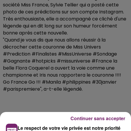
société Miss France, Sylvie Tellier qui a posté cette
photo de ces prédictions sur son compte Instagram.
Très enthousiaste, elle a accompagné ce cliché d'une
légende qui en dit long sur son humeur forcément
bonne après cette nouvelle.
"Quand je vous dis que nous allons réussir à la
décrocher cette couronne de Miss Univers
#Prediction #Finalistes #MissUniverse #Sondage
#Gagnante #hotpicks #missuniverse #France la
belle Flora Coquerel a ouvert la voie comme une
championne et Iris nous rapportera le couronne !!!!
Go France Go !!! #Manila #philippines #30janvier
#parispremiere", a-t-elle légendé.
Continuer sans accepter
Le respect de votre vie privée est notre priorité