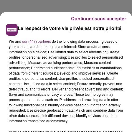
Continuer sans accepter
Le respect de votre vie privée est notre priorité
We and
our (447) partners
do the following data processing based on
your consent and/or our legitimate interest: Store and/or access
information on a device; Use limited data to select advertising; Create
profiles for personalised advertising; Use profiles to select personalised
advertising; Measure advertising performance; Measure content
performance; Understand audiences through statistics or combinations
La Bulle - Guinguette éphémère
of data from different sources; Develop and improve services; Create
de Frelinghien !
profiles to personalise content; Use profiles to select personalised
content; Use limited data to select content; Ensure security, prevent and
detect fraud, and fix errors; Deliver and present advertising and content;
Save and communicate privacy choices. These technologies may
process personal data such as IP address and browsing data to offer
following functionalities: Identify devices based on information actively
éclipse solaire du 12 Août 2026
requested; Use precise geolocation data; Match and combine data from
other data sources; Link different devices; Identify devices based on
information transmitted automatically.
Vous pouvez accepter en cliquant sur "Accepter et fermer", ou affiner en