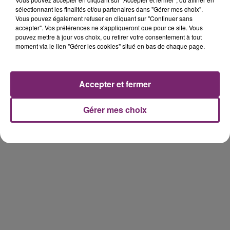
sélectionnant les finalités et/ou partenaires dans "Gérer mes choix".
Vous pouvez également refuser en cliquant sur "Continuer sans
158 pompiers de la région sont
accepter". Vos préférences ne s'appliqueront que pour ce site. Vous
pouvez mettre à jour vos choix, ou retirer votre consentement à tout
partis hier soir pour la Gironde
moment via le lien "Gérer les cookies" situé en bas de chaque page.
Accepter et fermer
Gérer mes choix