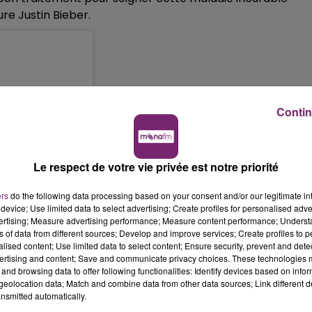
ure Justin Bieber.
Contin
Le respect de votre vie privée est notre priorité
ers
do the following data processing based on your consent and/or our legitimate int
device; Use limited data to select advertising; Create profiles for personalised adver
vertising; Measure advertising performance; Measure content performance; Unders
ns of data from different sources; Develop and improve services; Create profiles to 
alised content; Use limited data to select content; Ensure security, prevent and detect
ertising and content; Save and communicate privacy choices. These technologies
and browsing data to offer following functionalities: Identify devices based on infor
eolocation data; Match and combine data from other data sources; Link different de
 on meth etc. they
nsmitted automatically.
se, not only that