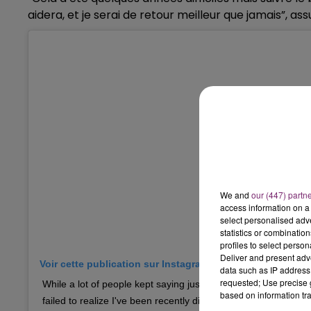
aidera, et je serai de retour meilleur que jamais”, ass
We and
our (447) partn
access information on a 
select personalised ad
statistics or combinatio
profiles to select person
Deliver and present adv
Voir cette publication sur Instagram
data such as IP address 
requested; Use precise g
While a lot of people kept saying justin Bieber looks like shit,
based on information tra
failed to realize I've been recently diagnosed with Lyme disea