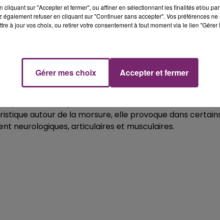
n, brain function,
cliquant sur "Accepter et fermer", ou affiner en sélectionnant les finalités et/ou pa
 également refuser en cliquant sur "Continuer sans accepter". Vos préférences ne 
ther in a docu
tre à jour vos choix, ou retirer votre consentement à tout moment via le lien "Gérer 
've been battling
g the right
 I will be back and
Gérer mes choix
Accepter et fermer
8 Janv. 2020 à 12 :29 PST
tiques infectées par une bactérie (borréliose). Si sa
ristique autour de la morsure, elle provoque dans certain
nt neurologiques, articulaires et musculaires.