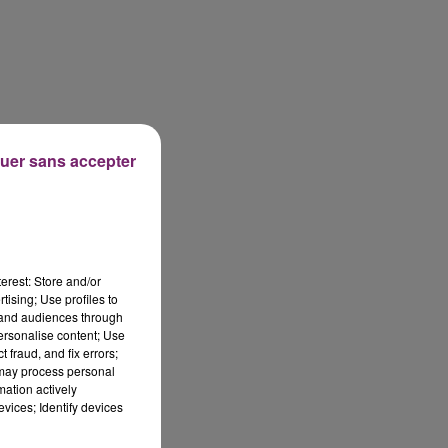
uer sans accepter
erest: Store and/or
tising; Use profiles to
tand audiences through
personalise content; Use
 fraud, and fix errors;
 may process personal
mation actively
vices; Identify devices