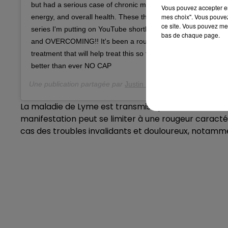
but had a serious case of chronic mono which affected my, ski
Vous pouvez accepter en 
mes choix". Vous pouvez
energy, and overall health. These things will be explained fur
ce site. Vous pouvez met
series I'm putting on YouTube shortly.. you can learn all that I
bas de chaque page.
and OVERCOMING!! It's been a rough couple years but gettin
treatment that will help treat this so far incurable disease and
better than ever NO CAP
Une publication partagée par
Justin Bieber
(@justinbieber) le
La maladie de Lyme est transmise par la morsure de 
manifestation peut se limiter à une rougeur caracté
cas des troubles invalidants et douloureux, notamme