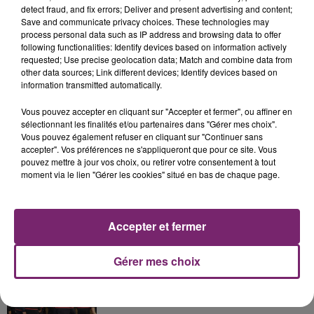
detect fraud, and fix errors; Deliver and present advertising and content;
Save and communicate privacy choices. These technologies may
process personal data such as IP address and browsing data to offer
following functionalities: Identify devices based on information actively
requested; Use precise geolocation data; Match and combine data from
other data sources; Link different devices; Identify devices based on
La Bulle - Guinguette éphémère
information transmitted automatically.
de Frelinghien !
Vous pouvez accepter en cliquant sur "Accepter et fermer", ou affiner en
sélectionnant les finalités et/ou partenaires dans "Gérer mes choix".
Vous pouvez également refuser en cliquant sur "Continuer sans
accepter". Vos préférences ne s'appliqueront que pour ce site. Vous
pouvez mettre à jour vos choix, ou retirer votre consentement à tout
éclipse solaire du 12 Août 2026
moment via le lien "Gérer les cookies" situé en bas de chaque page.
Accepter et fermer
Gérer mes choix
158 pompiers de la région sont
partis hier soir pour la Gironde