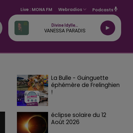
Live :
MONA FM
Webradios
Podcasts
Divine Idylle…
VANESSA PARADIS
La Bulle - Guinguette
éphémère de Frelinghien
!
éclipse solaire du 12
Août 2026