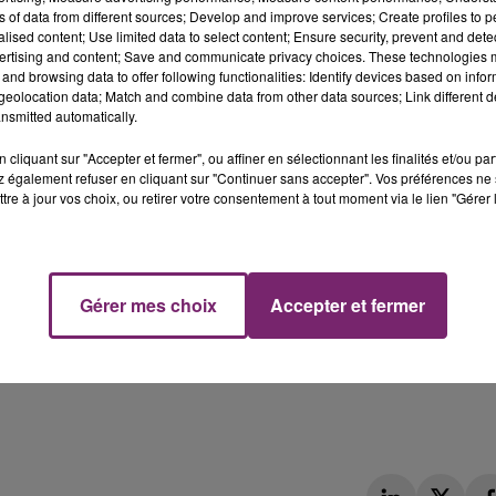
ns of data from different sources; Develop and improve services; Create profiles to 
ain une tige métallique de 60 centimètres de long avec 
alised content; Use limited data to select content; Ensure security, prevent and detect
a assuré avoir cru qu'il s'agissait d'une arme, sans pouvoir
ertising and content; Save and communicate privacy choices. These technologies
avaient tiré dessus avec deux armes différentes.
and browsing data to offer following functionalities: Identify devices based on infor
eolocation data; Match and combine data from other data sources; Link different de
nsmitted automatically.
cliquant sur "Accepter et fermer", ou affiner en sélectionnant les finalités et/ou pa
 également refuser en cliquant sur "Continuer sans accepter". Vos préférences ne 
tre à jour vos choix, ou retirer votre consentement à tout moment via le lien "Gérer 
Gérer mes choix
Accepter et fermer