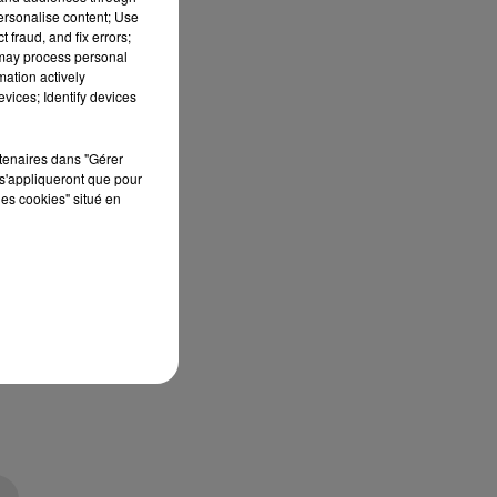
personalise content; Use
à
 fraud, and fix errors;
 may process personal
mation actively
vices; Identify devices
rtenaires dans "Gérer
s'appliqueront que pour
les cookies" situé en