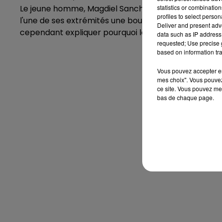
statistics or combinatio
Le jeune homme, Magdiel Sanchez, tenait dans une m
profiles to select person
l'une de ses extrémités une boucle en cuir. La police 
Deliver and present adv
cependant expliquer pourquoi les deux policiers lui 
data such as IP address 
requested; Use precise g
based on information tra
Vous pouvez accepter en 
mes choix". Vous pouvez
ce site. Vous pouvez met
bas de chaque page.