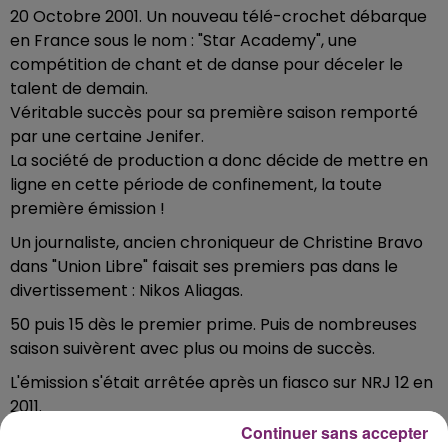
20 Octobre 2001. Un nouveau télé-crochet débarque
en France sous le nom : "Star Academy", une
compétition de chant et de danse pour déceler le
talent de demain.
Véritable succès pour sa première saison remporté
par une certaine Jenifer.
La société de production a donc décide de mettre en
ligne en cette période de confinement, la toute
première émission !
Un journaliste, ancien chroniqueur de Christine Bravo
dans "Union Libre" faisait ses premiers pas dans le
divertissement : Nikos Aliagas.
50 puis 15 dès le premier prime. Puis de nombreuses
saison suivèrent avec plus ou moins de succès.
L'émission s'était arrêtée après un fiasco sur NRJ 12 en
2011.
Continuer sans accepter
Les nostalgiques ? Rendez-vous ici !