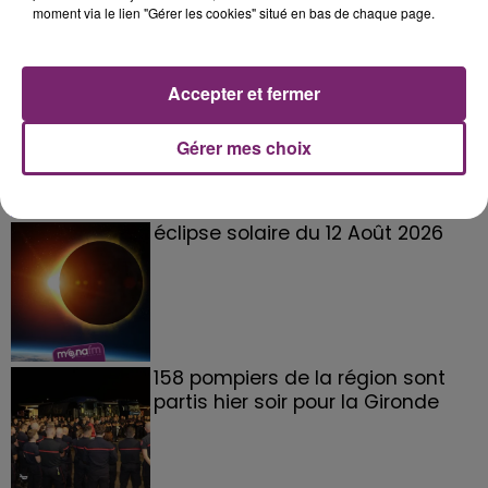
moment via le lien "Gérer les cookies" situé en bas de chaque page.
La Bulle - Guinguette éphémère
Accepter et fermer
de Frelinghien !
Gérer mes choix
éclipse solaire du 12 Août 2026
158 pompiers de la région sont
partis hier soir pour la Gironde