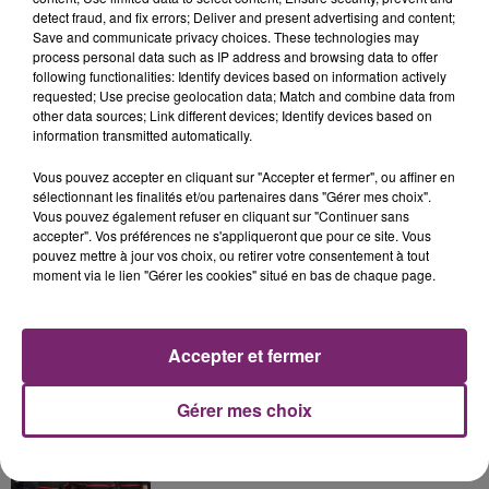
detect fraud, and fix errors; Deliver and present advertising and content;
Save and communicate privacy choices. These technologies may
process personal data such as IP address and browsing data to offer
following functionalities: Identify devices based on information actively
requested; Use precise geolocation data; Match and combine data from
other data sources; Link different devices; Identify devices based on
La Bulle - Guinguette éphémère
information transmitted automatically.
de Frelinghien !
Vous pouvez accepter en cliquant sur "Accepter et fermer", ou affiner en
sélectionnant les finalités et/ou partenaires dans "Gérer mes choix".
Vous pouvez également refuser en cliquant sur "Continuer sans
accepter". Vos préférences ne s'appliqueront que pour ce site. Vous
pouvez mettre à jour vos choix, ou retirer votre consentement à tout
éclipse solaire du 12 Août 2026
moment via le lien "Gérer les cookies" situé en bas de chaque page.
Accepter et fermer
Gérer mes choix
158 pompiers de la région sont
partis hier soir pour la Gironde