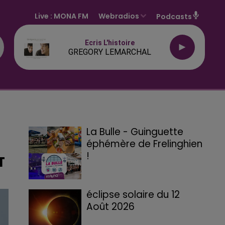
Live :
MONA FM
Webradios
Podcasts
Ecris L'histoire
GREGORY LEMARCHAL
La Bulle - Guinguette
éphémère de Frelinghien
!
T
éclipse solaire du 12
Août 2026