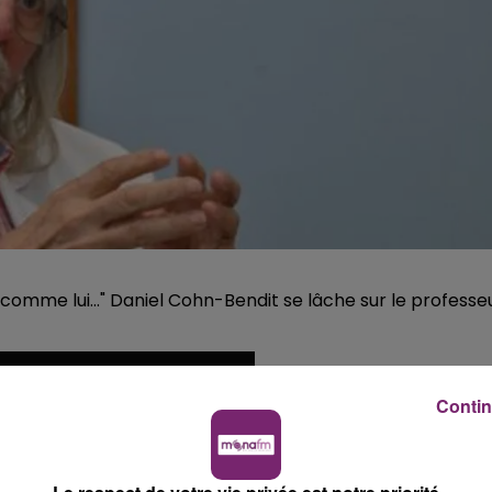
s comme lui..." Daniel Cohn-Bendit se lâche sur le professe
Contin