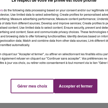
Le respect de votre vie privée est notre priorité
ers
do the following data processing based on your consent and/or our legitimate int
device; Use limited data to select advertising; Create profiles for personalised adver
vertising; Measure advertising performance; Measure content performance; Unders
ns of data from different sources; Develop and improve services; Create profiles to 
alised content; Use limited data to select content; Ensure security, prevent and detect
ertising and content; Save and communicate privacy choices. These technologies
and browsing data to offer following functionalities: Identify devices based on infor
eolocation data; Match and combine data from other data sources; Link different de
nsmitted automatically.
cliquant sur "Accepter et fermer", ou affiner en sélectionnant les finalités et/ou pa
 également refuser en cliquant sur "Continuer sans accepter". Vos préférences ne 
tre à jour vos choix, ou retirer votre consentement à tout moment via le lien "Gérer 
Gérer mes choix
Accepter et fermer