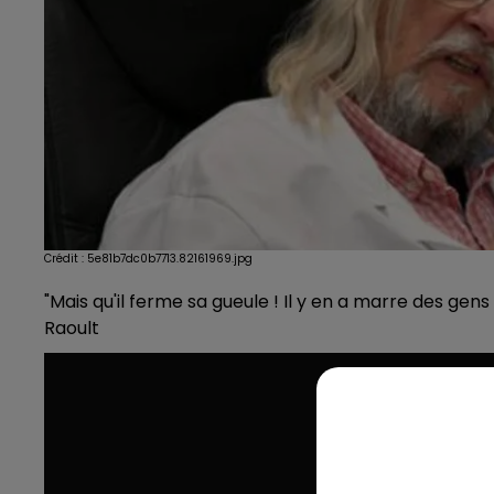
Crédit :
5e81b7dc0b7713.82161969.jpg
"Mais qu'il ferme sa gueule ! Il y en a marre des gen
Raoult