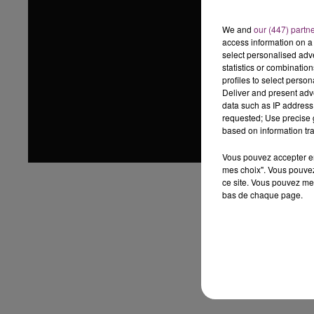
We and
our (447) partn
access information on a 
select personalised ad
statistics or combinatio
profiles to select person
Deliver and present adv
data such as IP address 
requested; Use precise g
based on information tra
Vous pouvez accepter en 
mes choix". Vous pouvez
ce site. Vous pouvez met
bas de chaque page.