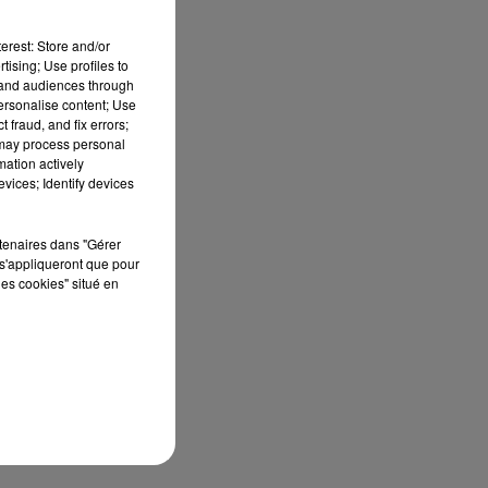
erest: Store and/or
tising; Use profiles to
tand audiences through
personalise content; Use
 fraud, and fix errors;
 may process personal
mation actively
vices; Identify devices
rtenaires dans "Gérer
s'appliqueront que pour
les cookies" situé en