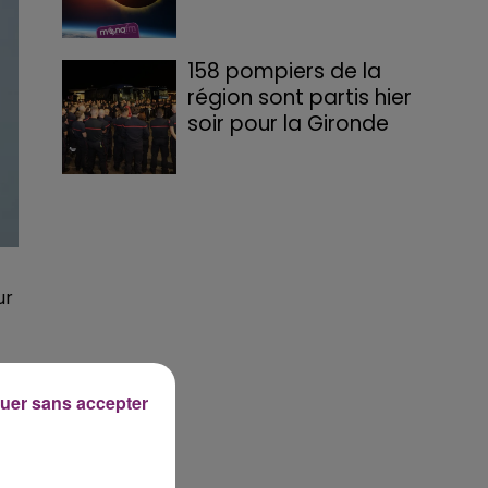
158 pompiers de la
région sont partis hier
soir pour la Gironde
ur
uer sans accepter