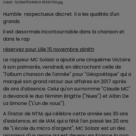
Crédit :
5a7eb1753468c0.45360793.jpg
Humble respectueux discret il a les qualités d'un
grands
il est desormais incontournable dans la chanson et
dans le rap
réservez pour Lille 15 novembre zénith
Le rappeur MC Solaar a ajouté une cinquième Victoire
à son palmarès, vendredi, en décrochant celle de
"l'album chanson de l'année" pour "Géopoétique" qui a
marqué son grand retour aux affaires en 2017 après
dix ans d'absence. Celui qu'on surnomme "Claude MC"
a devancé le duo féminin Brigitte ("Nues") et Albin De
La Simone ("L'un de nous").
A l'instar de NTM, qui célèbre cette année ses 30 ans
d'existence, et de IAM, qui a fêté l'an passé les 20 ans
de "L'école du micro d'argent", MC Solaar est un des
pionniers d'un genre qui est devenu en France la pop