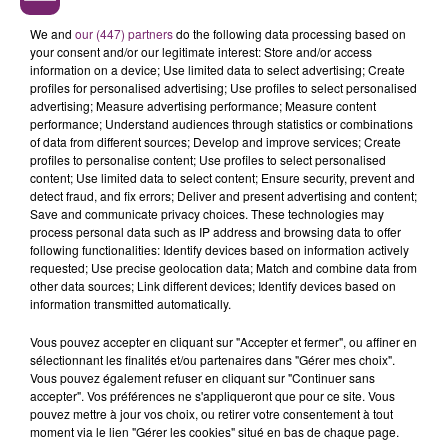
respecte pas cela
We and
our (447) partners
do the following data processing based on
il risque aussi des sanctions financieres
your consent and/or our legitimate interest: Store and/or access
information on a device; Use limited data to select advertising; Create
donc desormais si vous avez l habitude avec un
profiles for personalised advertising; Use profiles to select personalised
medicament et si on vous donne le generique et que
advertising; Measure advertising performance; Measure content
performance; Understand audiences through statistics or combinations
votre corps ne le supporte pas
of data from different sources; Develop and improve services; Create
profiles to personalise content; Use profiles to select personalised
il faudra payer de votre poche le reste à payer.
content; Use limited data to select content; Ensure security, prevent and
"Nous demandons aux Français qui voudront accéder
detect fraud, and fix errors; Deliver and present advertising and content;
Save and communicate privacy choices. These technologies may
à un médicament de nom de marque de mettre de
process personal data such as IP address and browsing data to offer
leur poche", avait expliqué la ministre de la Santé
following functionalities: Identify devices based on information actively
Agnès Buzyn
requested; Use precise geolocation data; Match and combine data from
other data sources; Link different devices; Identify devices based on
information transmitted automatically.
Vous pouvez accepter en cliquant sur "Accepter et fermer", ou affiner en
sélectionnant les finalités et/ou partenaires dans "Gérer mes choix".
Vous pouvez également refuser en cliquant sur "Continuer sans
accepter". Vos préférences ne s'appliqueront que pour ce site. Vous
pouvez mettre à jour vos choix, ou retirer votre consentement à tout
moment via le lien "Gérer les cookies" situé en bas de chaque page.