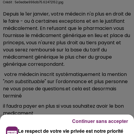
Crédit :
5e0edbe996db75.62472152.jpg
Depuis le 1er janvier, votre médecin n'a plus en droit de
le faire - ou à certaines exceptions et en le justifiant
médicalement. En refusant que le pharmacien vous
fournisse le médicament générique en lieu et place du
princeps, vous n'aurez plus droit au tiers payant et
vous serez remboursé sur la base du tarif du
médicament générique le plus cher du groupe
générique correspondant.
votre médecin inscrit systématiquement la mention
"
non substituable
" sur l'ordonnance et plus personne
ne vous pose de questions.et cela est desormais
terminé
il faudra payer en plus si vous souhaitez avoir le bon
medicament
Continuer sans accepter
il faut savoir que cela va servir à faire 100 millions
d'economie mais attention si le pharmacien ne
Le respect de votre vie privée est notre priorité