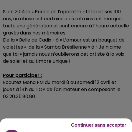
Si en 2014 le « Prince de l’opérette » fêterait ses 100
ans, un chose est certaine, ces refrains ont marqué
toute une génération et sont encore à l’heure actuelle
gravés dans nos mémoires.
De la « Belle de Cadix » à « L’amour est un bouquet de
violettes « de la « Samba Brésilienne » à « Je n’aime
que toi » jamais nous n’oublierons cet artiste à la voix
de soleil et au timbre unique !
Pour participer :
Ecoutez Mona FM du mardi 8 au samedi 12 avril et
jouez à 14h au TOP de l'animateur en composant le
03.20.35.80.80
Continuer sans accepter