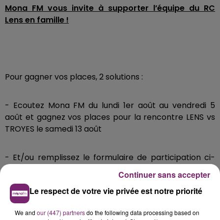
Mona FM vous invite à supporter l’équipe du RC
Lens en famille !
Pour gagner vos places, 2 solutions :
- Ecoutez Mona FM du lundi 1er août au vendredi 5
août et gagnez vos places pour la rencontre LENS vs
TROYES le samedi 13 août
- Et/ou remplissez le formulaire de participation ci-
dessous pour gagner vos places !
Continuer sans accepter
Le respect de votre vie privée est notre priorité
A gagner : 2 places en Delacourt niveau 0, 2 places en Delacourt niveau 1, 2 places en
Trannin.
We and
our (447) partners
do the following data processing based on