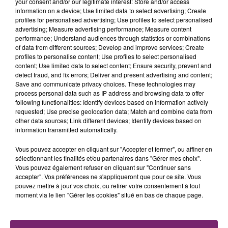
your consent and/or our legitimate interest: Store and/or access
information on a device; Use limited data to select advertising; Create
profiles for personalised advertising; Use profiles to select personalised
advertising; Measure advertising performance; Measure content
performance; Understand audiences through statistics or combinations
Jeu terminé !
of data from different sources; Develop and improve services; Create
Félicitations aux gagnants et merci à tous les
profiles to personalise content; Use profiles to select personalised
content; Use limited data to select content; Ensure security, prevent and
participants.
detect fraud, and fix errors; Deliver and present advertising and content;
Un mail est envoyé aux gagnants. Vérifiez vos
Save and communicate privacy choices. These technologies may
SPAM.
process personal data such as IP address and browsing data to offer
following functionalities: Identify devices based on information actively
requested; Use precise geolocation data; Match and combine data from
other data sources; Link different devices; Identify devices based on
information transmitted automatically.
Vous pouvez accepter en cliquant sur "Accepter et fermer", ou affiner en
sélectionnant les finalités et/ou partenaires dans "Gérer mes choix".
Vous pouvez également refuser en cliquant sur "Continuer sans
accepter". Vos préférences ne s'appliqueront que pour ce site. Vous
pouvez mettre à jour vos choix, ou retirer votre consentement à tout
La Bulle - Guinguette éphémère
moment via le lien "Gérer les cookies" situé en bas de chaque page.
de Frelinghien !