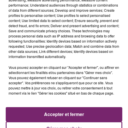
performance; Understand audiences through statistics or combinations
of data from different sources; Develop and improve services; Create
profiles to personalise content; Use profiles to select personalised
content; Use limited data to select content; Ensure security, prevent and
detect fraud, and fix errors; Deliver and present advertising and content;
Save and communicate privacy choices. These technologies may
process personal data such as IP address and browsing data to offer
following functionalities: Identify devices based on information actively
requested; Use precise geolocation data; Match and combine data from
other data sources; Link different devices; Identify devices based on
information transmitted automatically.
Vous pouvez accepter en cliquant sur "Accepter et fermer", ou affiner en
sélectionnant les finalités et/ou partenaires dans "Gérer mes choix".
La Bulle - Guinguette éphémère
Vous pouvez également refuser en cliquant sur "Continuer sans
de Frelinghien !
accepter". Vos préférences ne s'appliqueront que pour ce site. Vous
pouvez mettre à jour vos choix, ou retirer votre consentement à tout
moment via le lien "Gérer les cookies" situé en bas de chaque page.
éclipse solaire du 12 Août 2026
Accepter et fermer