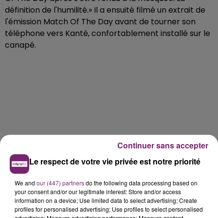
définition de l'humilité.» Il a ensuité filmé un extrait de
l'émission Match Of The Day avant de tourner son
téléphone vers Kanté, confortablement installé sur le
canapé.
Continuer sans accepter
Le respect de votre vie privée est notre priorité
We and
our (447) partners
do the following data processing based on
your consent and/or our legitimate interest: Store and/or access
information on a device; Use limited data to select advertising; Create
profiles for personalised advertising; Use profiles to select personalised
advertising; Measure advertising performance; Measure content