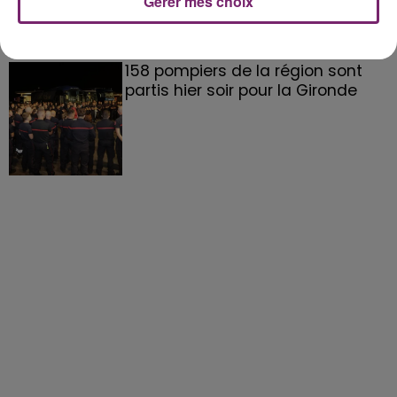
Gérer mes choix
158 pompiers de la région sont
partis hier soir pour la Gironde