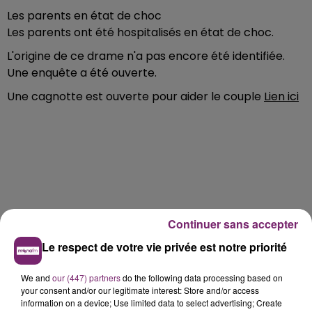
Les parents en état de choc
Les parents ont été hospitalisés en état de choc.
L'origine de ce drame n'a pas encore été identifiée.
Une enquête a été ouverte.
Une cagnotte est ouverte pour aider le couple
Lien ici
Continuer sans accepter
Le respect de votre vie privée est notre priorité
We and
our (447) partners
do the following data processing based on
your consent and/or our legitimate interest: Store and/or access
information on a device; Use limited data to select advertising; Create