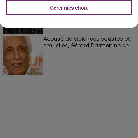
partis hier soir pour la Gironde
Gérer mes choix
Accusé de violences sexistes et
sexuelles, Gérard Darmon ne se...