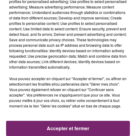
profiles for personalised advertising; Use profiles to select personalised
advertising; Measure advertising performance; Measure content
performance; Understand audiences through statistics or combinations
of data from different sources; Develop and improve services; Create
profiles to personalise content; Use profiles to select personalised
content; Use limited data to select content; Ensure security, prevent and
detect fraud, and fix errors; Deliver and present advertising and content;
Save and communicate privacy choices. These technologies may
process personal data such as IP address and browsing data to offer
following functionalities: Identify devices based on information actively
requested; Use precise geolocation data; Match and combine data from
other data sources; Link different devices; Identify devices based on
information transmitted automatically.
Vous pouvez accepter en cliquant sur "Accepter et fermer", ou affiner en
sélectionnant les finalités et/ou partenaires dans "Gérer mes choix".
Vous pouvez également refuser en cliquant sur "Continuer sans
La Bulle - Guinguette éphémère
accepter". Vos préférences ne s'appliqueront que pour ce site. Vous
de Frelinghien !
pouvez mettre à jour vos choix, ou retirer votre consentement à tout
moment via le lien "Gérer les cookies" situé en bas de chaque page.
Accepter et fermer
158 pompiers de la région sont