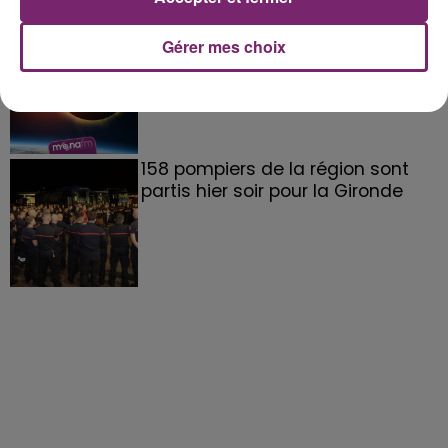
éclipse solaire du 12 Août 2026
Gérer mes choix
158 pompiers de la région sont
partis hier soir pour la Gironde