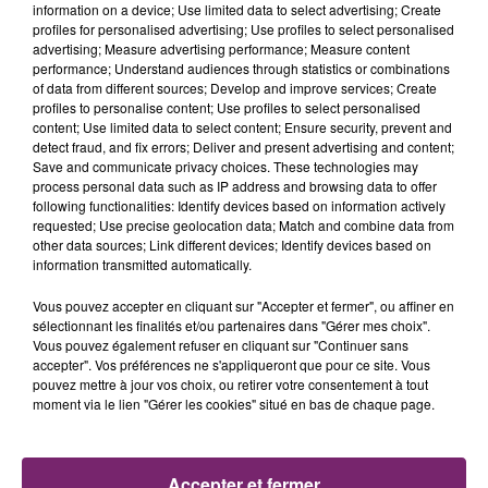
information on a device; Use limited data to select advertising; Create
profiles for personalised advertising; Use profiles to select personalised
advertising; Measure advertising performance; Measure content
performance; Understand audiences through statistics or combinations
of data from different sources; Develop and improve services; Create
profiles to personalise content; Use profiles to select personalised
content; Use limited data to select content; Ensure security, prevent and
detect fraud, and fix errors; Deliver and present advertising and content;
Save and communicate privacy choices. These technologies may
process personal data such as IP address and browsing data to offer
following functionalities: Identify devices based on information actively
requested; Use precise geolocation data; Match and combine data from
other data sources; Link different devices; Identify devices based on
information transmitted automatically.
Vous pouvez accepter en cliquant sur "Accepter et fermer", ou affiner en
sélectionnant les finalités et/ou partenaires dans "Gérer mes choix".
Vous pouvez également refuser en cliquant sur "Continuer sans
accepter". Vos préférences ne s'appliqueront que pour ce site. Vous
La Bulle - Guinguette éphémère
pouvez mettre à jour vos choix, ou retirer votre consentement à tout
de Frelinghien !
moment via le lien "Gérer les cookies" situé en bas de chaque page.
Accepter et fermer