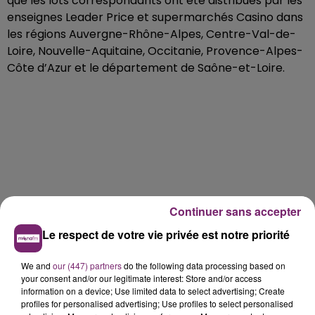
que les lots correspondants ont été distribués par les
enseignes Leader Price et supermarchés Casino dans
les régions Auvergne-Rhône-Alpes, Centre-Val-de-
Loire, Nouvelle-Aquitaine, Occitanie, Provence-Alpes-
Côte d’Azur et le département de Saône-et-Loire.
Continuer sans accepter
Le respect de votre vie privée est notre priorité
We and
our (447) partners
do the following data processing based on
your consent and/or our legitimate interest: Store and/or access
information on a device; Use limited data to select advertising; Create
profiles for personalised advertising; Use profiles to select personalised