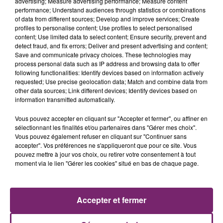
advertising; Measure advertising performance; Measure content
performance; Understand audiences through statistics or combinations
of data from different sources; Develop and improve services; Create
profiles to personalise content; Use profiles to select personalised
content; Use limited data to select content; Ensure security, prevent and
detect fraud, and fix errors; Deliver and present advertising and content;
Save and communicate privacy choices. These technologies may
process personal data such as IP address and browsing data to offer
following functionalities: Identify devices based on information actively
requested; Use precise geolocation data; Match and combine data from
other data sources; Link different devices; Identify devices based on
information transmitted automatically.
Vous pouvez accepter en cliquant sur "Accepter et fermer", ou affiner en
sélectionnant les finalités et/ou partenaires dans "Gérer mes choix".
La Bulle - Guinguette éphémère
Vous pouvez également refuser en cliquant sur "Continuer sans
de Frelinghien !
accepter". Vos préférences ne s'appliqueront que pour ce site. Vous
pouvez mettre à jour vos choix, ou retirer votre consentement à tout
moment via le lien "Gérer les cookies" situé en bas de chaque page.
158 pompiers de la région sont
Accepter et fermer
partis hier soir pour la Gironde