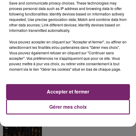
Save and communicate privacy choices. These technologies may
process personal data such as IP address and browsing data to offer
following functionalities: Identify devices based on information actively
La Bulle - Guinguette éphémère
requested; Use precise geolocation data; Match and combine data from
other data sources; Link different devices; Identify devices based on
de Frelinghien !
information transmitted automatically.
Vous pouvez accepter en cliquant sur "Accepter et fermer", ou affiner en
sélectionnant les finalités et/ou partenaires dans "Gérer mes choix".
Vous pouvez également refuser en cliquant sur "Continuer sans
accepter". Vos préférences ne s'appliqueront que pour ce site. Vous
éclipse solaire du 12 Août 2026
pouvez mettre à jour vos choix, ou retirer votre consentement à tout
moment via le lien "Gérer les cookies" situé en bas de chaque page.
Accepter et fermer
158 pompiers de la région sont
Gérer mes choix
partis hier soir pour la Gironde