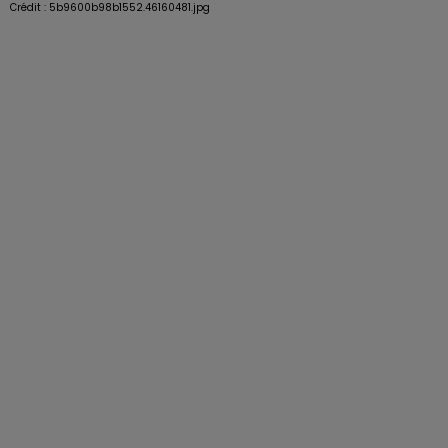
Crédit :
5b9600b98b1552.46160481.jpg