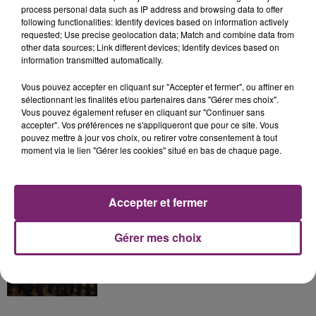
process personal data such as IP address and browsing data to offer
following functionalities: Identify devices based on information actively
La Bulle - Guinguette éphémère
requested; Use precise geolocation data; Match and combine data from
de Frelinghien !
other data sources; Link different devices; Identify devices based on
information transmitted automatically.
Vous pouvez accepter en cliquant sur "Accepter et fermer", ou affiner en
sélectionnant les finalités et/ou partenaires dans "Gérer mes choix".
Vous pouvez également refuser en cliquant sur "Continuer sans
éclipse solaire du 12 Août 2026
accepter". Vos préférences ne s'appliqueront que pour ce site. Vous
pouvez mettre à jour vos choix, ou retirer votre consentement à tout
moment via le lien "Gérer les cookies" situé en bas de chaque page.
Accepter et fermer
158 pompiers de la région sont
partis hier soir pour la Gironde
Gérer mes choix