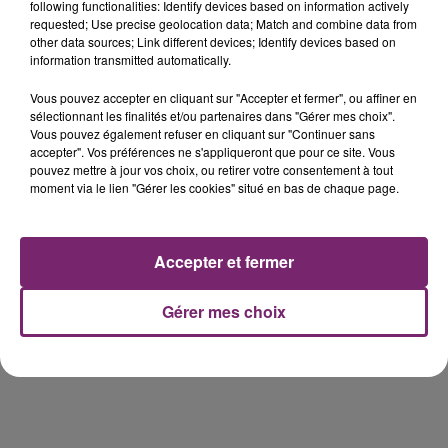
de Frelinghien !
following functionalities: Identify devices based on information actively
requested; Use precise geolocation data; Match and combine data from
other data sources; Link different devices; Identify devices based on
information transmitted automatically.
Vous pouvez accepter en cliquant sur "Accepter et fermer", ou affiner en
éclipse solaire du 12 Août 2026
sélectionnant les finalités et/ou partenaires dans "Gérer mes choix".
Vous pouvez également refuser en cliquant sur "Continuer sans
accepter". Vos préférences ne s'appliqueront que pour ce site. Vous
pouvez mettre à jour vos choix, ou retirer votre consentement à tout
moment via le lien "Gérer les cookies" situé en bas de chaque page.
158 pompiers de la région sont
Accepter et fermer
partis hier soir pour la Gironde
Gérer mes choix