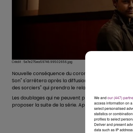
Crédit :
5e7e275ea59746.99502656.jpg
Nouvelle conséquence du coronavirus pour TF1. Diffusé
Son" s'arrêtera après la diffusion du 11ème épisode, di
des sorciers" qui prendra le relais le 14 avril en prim
Les doublages qui ne peuvent plus être assurés en
We and
our (447) partn
access information on a 
proposer la suite de la série. Après le 7 avril, il fau
select personalised ad
statistics or combinatio
profiles to select person
Deliver and present adv
data such as IP address 