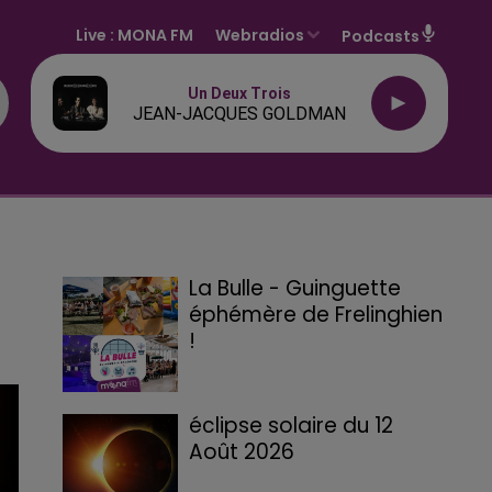
Live :
MONA FM
Webradios
Podcasts
Un Deux Trois
JEAN-JACQUES GOLDMAN
La Bulle - Guinguette
éphémère de Frelinghien
!
éclipse solaire du 12
Août 2026