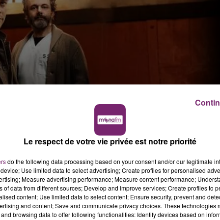
Contin
e depuis le 10 mars sur TF1, la série criminelle "Prodigal
ffusé le 7 avril prochain. C'est le film "Harry Potter à l'éc
Le respect de votre vie privée est notre priorité
e-time.
 cette période de confinement, empêchant la chaîne de
ers
do the following data processing based on your consent and/or our legitimate int
device; Use limited data to select advertising; Create profiles for personalised adver
dra donc patienter pour découvrir d'autres épisodes...
vertising; Measure advertising performance; Measure content performance; Unders
ns of data from different sources; Develop and improve services; Create profiles to 
alised content; Use limited data to select content; Ensure security, prevent and detect
ertising and content; Save and communicate privacy choices. These technologies
and browsing data to offer following functionalities: Identify devices based on infor