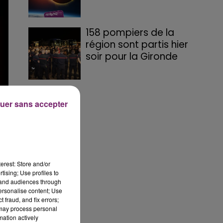
158 pompiers de la
région sont partis hier
soir pour la Gironde
uer sans accepter
ole
erest: Store and/or
tising; Use profiles to
tand audiences through
personalise content; Use
 fraud, and fix errors;
 may process personal
mation actively