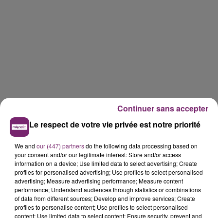
Ce mercredi, la plupart de ces gigoteuses concernées
Continuer sans accepter
avaient disparu des rayons, remplacées par d’autres
Le respect de votre vie privée est notre priorité
au motif légèrement différent. Seules deux d’entre
elles, intactes, restaient disponibles à la vente, au fond
We and
our (447) partners
do the following data processing based on
d’une rangée. Mais les étals autour restaient
your consent and/or our legitimate interest: Store and/or access
information on a device; Use limited data to select advertising; Create
exactement les mêmes, les produits exposés restant
profiles for personalised advertising; Use profiles to select personalised
en grand nombre et identiques à ceux présents sur la
advertising; Measure advertising performance; Measure content
vidéo.
performance; Understand audiences through statistics or combinations
of data from different sources; Develop and improve services; Create
profiles to personalise content; Use profiles to select personalised
content; Use limited data to select content; Ensure security, prevent and