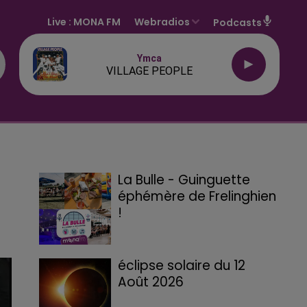
Live :
MONA FM
Webradios
Podcasts
Ymca
VILLAGE PEOPLE
La Bulle - Guinguette
éphémère de Frelinghien
!
éclipse solaire du 12
Août 2026