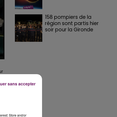
158 pompiers de la
région sont partis hier
soir pour la Gironde
ur
uer sans accepter
erest: Store and/or