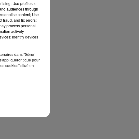
tising; Use profiles to
tand audiences through
personalise content; Use
 fraud, and fix errors;
 may process personal
mation actively
vices; Identify devices
rtenaires dans "Gérer
s'appliqueront que pour
les cookies" situé en