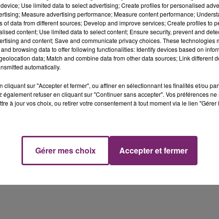
device; Use limited data to select advertising; Create profiles for personalised adver
euros à David Hallyday et Laura Smet pour frais de justice.
vertising; Measure advertising performance; Measure content performance; Unders
0 euros à Warner pour frais de justice.
ns of data from different sources; Develop and improve services; Create profiles to 
alised content; Use limited data to select content; Ensure security, prevent and detect
t et David Hallyday réclamaient un droit de regard sur
ertising and content; Save and communicate privacy choices. These technologies
and browsing data to offer following functionalities: Identify devices based on infor
 un gel des biens immobiliers légués par le chanteur à sa
eolocation data; Match and combine data from other data sources; Link different de
nsmitted automatically.
cliquant sur "Accepter et fermer", ou affiner en sélectionnant les finalités et/ou pa
 également refuser en cliquant sur "Continuer sans accepter". Vos préférences ne 
tre à jour vos choix, ou retirer votre consentement à tout moment via le lien "Gérer 
Gérer mes choix
Accepter et fermer