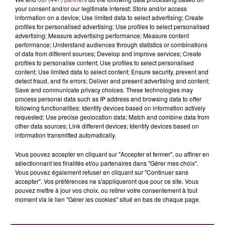
révéler en exclusivité que cet album s'appellera "Mon
your consent and/or our legitimate interest: Store and/or access
information on a device; Use limited data to select advertising; Create
pays c'est l'amour". Si ce nom avait déjà été évoqué
profiles for personalised advertising; Use profiles to select personalised
par le passé, il ne fait plus aucun doute qu'il a été
advertising; Measure advertising performance; Measure content
retenu par Laeticia au détriment d'autres noms
performance; Understand audiences through statistics or combinations
of data from different sources; Develop and improve services; Create
comme "Je te promets" et "Made in rock'n'roll". "Mon
profiles to personalise content; Use profiles to select personalised
pays c'est l'amour" n'a pas été choisi par hasard
content; Use limited data to select content; Ensure security, prevent and
comme vous l'apprendrez dans le tout dernier
detect fraud, and fix errors; Deliver and present advertising and content;
Save and communicate privacy choices. These technologies may
numéro de votre magazine Public, actuellement
process personal data such as IP address and browsing data to offer
disponible en kiosques. Vous en saurez également plus
following functionalities: Identify devices based on information actively
sur la pochette de ce disque, alors ne tardez pas.
requested; Use precise geolocation data; Match and combine data from
other data sources; Link different devices; Identify devices based on
information transmitted automatically.
Vous pouvez accepter en cliquant sur "Accepter et fermer", ou affiner en
sélectionnant les finalités et/ou partenaires dans "Gérer mes choix".
Vous pouvez également refuser en cliquant sur "Continuer sans
accepter". Vos préférences ne s'appliqueront que pour ce site. Vous
pouvez mettre à jour vos choix, ou retirer votre consentement à tout
moment via le lien "Gérer les cookies" situé en bas de chaque page.
La Bulle - Guinguette éphémère
de Frelinghien !