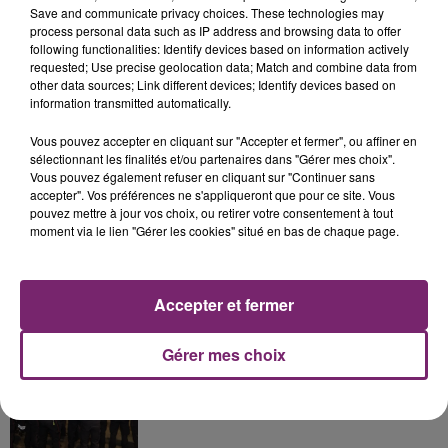
Save and communicate privacy choices. These technologies may
process personal data such as IP address and browsing data to offer
following functionalities: Identify devices based on information actively
requested; Use precise geolocation data; Match and combine data from
La Bulle - Guinguette éphémère
other data sources; Link different devices; Identify devices based on
de Frelinghien !
information transmitted automatically.
Vous pouvez accepter en cliquant sur "Accepter et fermer", ou affiner en
sélectionnant les finalités et/ou partenaires dans "Gérer mes choix".
Vous pouvez également refuser en cliquant sur "Continuer sans
accepter". Vos préférences ne s'appliqueront que pour ce site. Vous
éclipse solaire du 12 Août 2026
pouvez mettre à jour vos choix, ou retirer votre consentement à tout
moment via le lien "Gérer les cookies" situé en bas de chaque page.
Accepter et fermer
158 pompiers de la région sont
Gérer mes choix
partis hier soir pour la Gironde