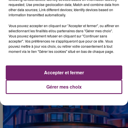
requested; Use precise geolocation data; Match and combine data from
other data sources; Link different devices; Identify devices based on
information transmitted automatically.
Vous pouvez accepter en cliquant sur "Accepter et fermer", ou affiner en
sélectionnant les finalités et/ou partenaires dans "Gérer mes choix".
BILLETS
Vous pouvez également refuser en cliquant sur "Continuer sans
Billets standard : 40 € (incluant l'accès à Winter
accepter". Vos préférences ne s'appliqueront que pour ce site. Vous
pouvez mettre à jour vos choix, ou retirer votre consentement à tout
Magic à Plopsaland La Panne)
moment via le lien "Gérer les cookies" situé en bas de chaque page.
Résidents De Panne, Veurne, Koksijde : 30 €
(incluant l'accès à Winter Magic à Plopsaland La
Panne)
Accepter et fermer
Billets Abonnés Plopsa : 25 €
www.proximustheater.be/nl/musical-cendrillon
Gérer mes choix