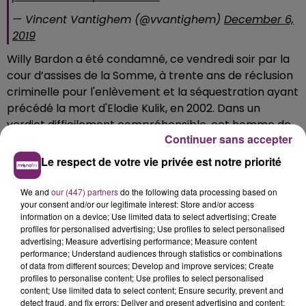
— Vincent Vantighem (@vvantighem)
December 6,
2019
Willy Bardon a été condamné, ce vendredi soir par la
cour d’assises de la Somme, à trente ans de réclusion
criminelle pour l'enlèvement et la séquestration ayant
précédé la mort d'Elodie Kulik, en 2002. Dans un
verdict difficilement compréhensible, cet homme de
Continuer sans accepter
45 ans a également été reconnu coupable du viol de
la jeune femme mais acquitté du meurtre qui l'a
Le respect de votre vie privée est notre priorité
accompagné. A l’annonce de la décision, il a tenté de
mettre fin à ses jours dans le box des accusés en
We and
our (447) partners
do the following data processing based on
your consent and/or our legitimate interest: Store and/or access
avalant très rapidement le contenu d’une bouteille,
information on a device; Use limited data to select advertising; Create
sous les yeux d’un public, venu nombreux assister à
profiles for personalised advertising; Use profiles to select personalised
l’audience.
advertising; Measure advertising performance; Measure content
performance; Understand audiences through statistics or combinations
of data from different sources; Develop and improve services; Create
profiles to personalise content; Use profiles to select personalised
content; Use limited data to select content; Ensure security, prevent and
detect fraud, and fix errors; Deliver and present advertising and content;